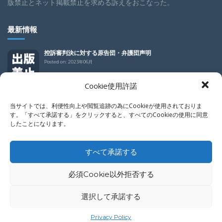
版禁止とネット掲載禁止を求める訴えをおこなった。
最新情報
控訴審判決に対する原告団・弁護団声明
Posted on:
2023年06月
Cookie使用許諾
控訴審判決
Posted on:
2023年06月
当サイトでは、利便性向上や閲覧追跡の為にCookieが使用されておりま
す。「すべて承諾する」をクリックすると、すべてのCookieの使用に同意
したことになります。
控訴審判決
Posted on:
2023年06月
すべて承諾する
必須Cookie以外拒否する
選択して承諾する
COPYRIGHT (C)BURAKU LIBERATION LEAGUE 2016, ALL RIGHTS RESERVED
Privacy Policy