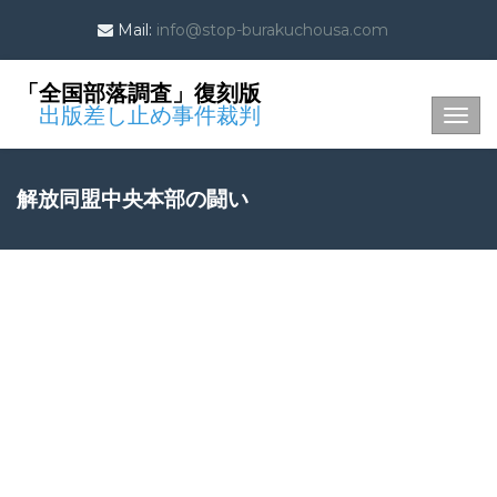
Mail:
info@stop-burakuchousa.com
「全国部落調査」復刻版
出版差し止め事件裁判
Togg
navig
解放同盟中央本部の闘い