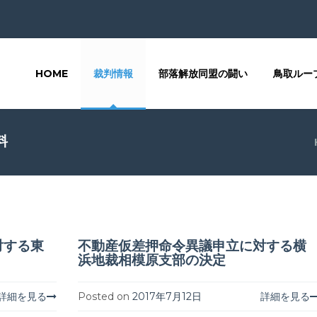
HOME
裁判情報
部落解放同盟の闘い
鳥取ルー
料
対する東
不動産仮差押命令異議申立に対する横
浜地裁相模原支部の決定
詳細を見る
Posted on
2017年7月12日
詳細を見る