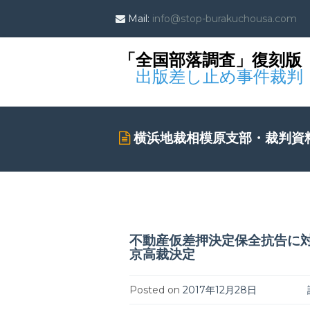
Mail:
info@stop-burakuchousa.com
「全国部落調査」復刻版
出版差し止め事件裁判
横浜地裁相模原支部・裁判資
不動産仮差押決定保全抗告に
京高裁決定
Posted on
2017年12月28日