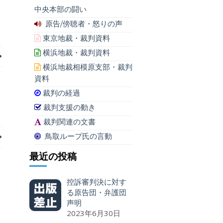
中央本部の闘い
原告/傍聴者・怒りの声
東京地裁・裁判資料
横浜地裁・裁判資料
横浜地裁相模原支部・裁判
資料
裁判の経過
裁判支援の動き
裁判関連の文書
鳥取ループ氏の言動
最近の投稿
控訴審判決に対す
る原告団・弁護団
声明
2023年6月30日