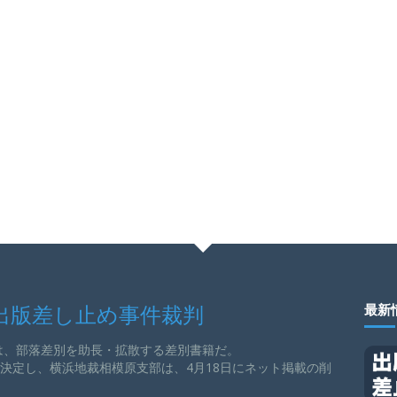
出版差し止め事件裁判
最新
は、部落差別を助長・拡散する差別書籍だ。
を決定し、横浜地裁相模原支部は、4月18日にネット掲載の削