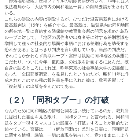
「部落地名総鑑」圧縮ファイルの削除要請が出され、10年には大
阪法務局から「大阪市内の同和地区一覧」の削除要請が出されて
いる。
これらの訴訟の内容は割愛するが、ひつだけ滋賀県裁判における
最高裁判決（15年）を紹介する。最高裁は、滋賀県内の同和地区
の所在地一覧に直結する隣保館や教育集会所の開示を求めた鳥取
ループに対して、「地区の居住者や出身者等に対する差別意識を
増幅して種々の社会的な場面や事柄における差別行為を助長する
恐れがある」とはっきり判決を言い渡している。当然の判決だ。
それにもかかわらず鳥取ループ・宮部は執拗に同和地区の暴露に
こだわり、ついに今年「復刻版」の出版を計画するに及んだ。彼
自身の語るところによれば、昨年東京の社会事業大学の図書館に
あった「全国部落調査」を発見したというのだが、昭和11年に作
成されたこのマル秘の報告書を手に入れた彼は、欣喜雀躍して
「復刻版」の出版を企んだのである。
（２）「同和タブー」の打破
なんのために同和地区の情報公開を追い続けているのか。裁判所
に提出した書面を見る限り、「同和タブー」と言われる、同和問
題をタブー視するマスコミの態度を「打破」することが目的だと
述べている。宮部は、「（解放同盟は）差別を口実に、同和問題
に関する情報、議論、一切の表現を独占して、意のままにしよう