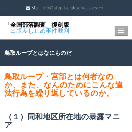
Mail:
info@stop-burakuchousa.com
「全国部落調査」復刻版
出版差し止め事件裁判
Togg
navig
鳥取ループとはなにものだ
鳥取ループ・宮部とは何者なの
か、また、なんのためにこんな違
法行為を繰り返しているのか。
（１）同和地区所在地の暴露マニ
ア