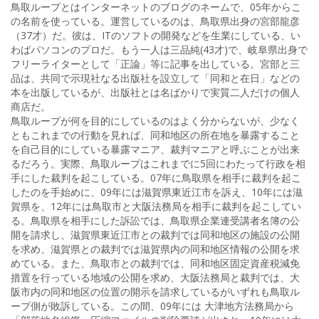
鳥取ループとはインターネットのブログのネームで、05年からこ
の名前を使っている。運営しているのは、鳥取県出身の宮部龍彦
（37才）だ。彼は、ITのソフトの開発などを生業にしている、い
わばパソコンのプロだ。もう一人は三品純(43才)で、岐阜県出身で
フリーライターとして「正論」等に記事を出している。宮部と三
品は、共同で示現社なる出版社を設立して「同和と在日」などの
本を出版しているが、出版社とは名ばかりで実質二人だけの個人
商店だ。
鳥取ループが何を目的にしているのはよく分からないが、少なく
ともこれまでの行動を見れば、同和地区の所在地を暴露すること
を自己目的にしている暴露マニア、裁判マニアと呼ぶことが出来
るだろう。実際、鳥取ループはこれまでに5回にわたって行政を相
手にした裁判を起こしている。07年に鳥取県を相手に裁判を起こ
したのを手始めに、09年には滋賀県東近江市を訴え、10年には滋
賀県を、12年には鳥取市と大阪法務局を相手に裁判を起こしてい
る。鳥取県を相手にした訴訟では、鳥取県企業連受講者名簿の公
開を請求し、滋賀県東近江市との裁判では同和地区の施設の公開
を求め、滋賀県との裁判では滋賀県内の同和地区情報の公開を求
めている。また、鳥取市との裁判では、同和地区固定資産税減免
措置を行っている地域の公開を求め、大阪法務局と裁判では、大
阪市内の同和地区の位置の開示を請求しているがいずれも鳥取ル
ープ側が敗訴している。この間、09年には 大津地方法務局から