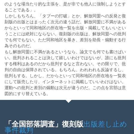
のような場当たり的な主張を、是が非でも他人に強制しようとす
ることである」。
しかしもちろん、「タブーの打破」とか、解放同盟への反発と復
刻版の出版とはまったく次元の違う話だ。解放同盟に不満がある
からといって同和地区の所在地一覧を出版・掲載してもいいとい
うことには絶対にならない。復刻版の出版は、解放同盟への批判
でも何でもない。ただ同和地区を暴き、差別を助長・煽動する行
為そのものだ。
もし解放同盟に不満があるというなら、論文でも何でも書けばい
い。批判されることは決して嬉しいわけではないが、誰にも批判
する権利はあるのだから批判するなと言わない。その限りで、批
判の自由は保障されている。もちろん、われわれも反論するし、
批判もする。しかし、だからといって同和地区の所在地を一覧表
にして販売したり、インターネットに掲載していいわけはない。
運動への批判と差別の煽動は次元が違うのだ。この点を宮部は意
図的にすり替えている。
「全国部落調査」復刻版
出版差し止め
事件裁判