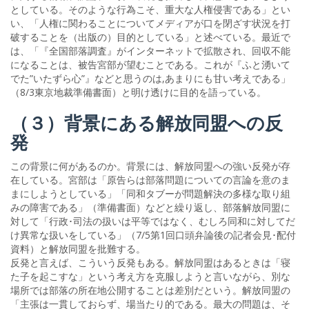
としている。そのような行為こそ、重大な人権侵害である」とい
い、「人権に関わることについてメディアが口を閉ざす状況を打
破することを（出版の）目的としている」と述べている。最近で
は、「『全国部落調査』がインターネットで拡散され、回収不能
になることは、被告宮部が望むことである。これが『ふと湧いて
でた”いたずら心”』などと思うのは,あまりにも甘い考えである」
（8/3東京地裁準備書面）と明け透けに目的を語っている。
（３）背景にある解放同盟への反
発
この背景に何があるのか。背景には、解放同盟への強い反発が存
在している。宮部は「原告らは部落問題についての言論を意のま
まにしようとしている」「同和タブーが問題解決の多様な取り組
みの障害である」（準備書面）などと繰り返し、部落解放同盟に
対して「行政･司法の扱いは平等ではなく、むしろ同和に対してだ
け異常な扱いをしている」（7/5第1回口頭弁論後の記者会見･配付
資料）と解放同盟を批難する。
反発と言えば、こういう反発もある。解放同盟はあるときは「寝
た子を起こすな」という考え方を克服しようと言いながら、別な
場所では部落の所在地公開することは差別だという。解放同盟の
「主張は一貫しておらず、場当たり的である。最大の問題は、そ