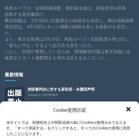
鳥取ループの「全国部落調査」復刻版出版は、部落差別を助長・
拡散する差別書籍だ。
横浜地裁は、3月28日に出版禁止の仮処分を決定し、横浜地裁相模
原支部は、4月18日にネット掲載の削除を命じる仮処分を決定し
た。
また、東京法務局は3月29日，鳥取ループ＝宮部龍彦を呼び出し、
「直ちに中止」するよう説示文を突きつけた。
しかし、宮部が無視しているため、部落解放同盟は東京地裁に出
版禁止とネット掲載禁止を求める訴えをおこなった。
最新情報
控訴審判決に対する原告団・弁護団声明
Posted on:
2023年06月
Cookie使用許諾
控訴審判決
Posted on:
2023年06月
当サイトでは、利便性向上や閲覧追跡の為にCookieが使用されておりま
す。「すべて承諾する」をクリックすると、すべてのCookieの使用に同意
したことになります。
控訴審判決