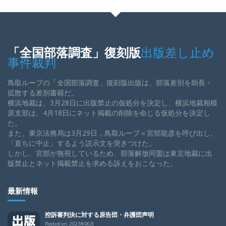
「全国部落調査」復刻版
出版差し止め
事件裁判
鳥取ループの「全国部落調査」復刻版出版は、部落差別を助長・
拡散する差別書籍だ。
横浜地裁は、3月28日に出版禁止の仮処分を決定し、横浜地裁相模
原支部は、4月18日にネット掲載の削除を命じる仮処分を決定し
た。
また、東京法務局は3月29日，鳥取ループ＝宮部龍彦を呼び出し、
「直ちに中止」するよう説示文を突きつけた。
しかし、宮部が無視しているため、部落解放同盟は東京地裁に出
版禁止とネット掲載禁止を求める訴えをおこなった。
最新情報
控訴審判決に対する原告団・弁護団声明
Posted on:
2023年06月