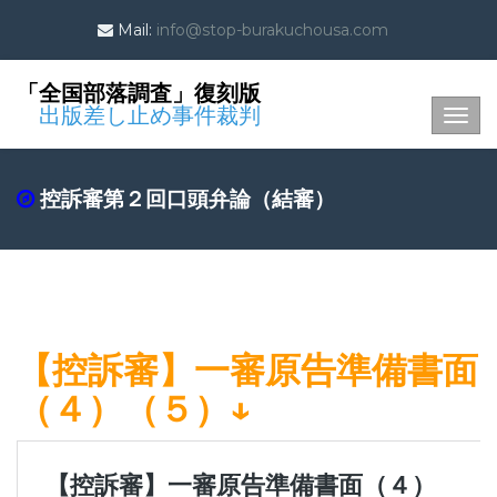
Mail:
info@stop-burakuchousa.com
「全国部落調査」復刻版
出版差し止め事件裁判
Togg
navig
控訴審第２回口頭弁論（結審）
【控訴審】一審原告準備書面
（４）（５）↓