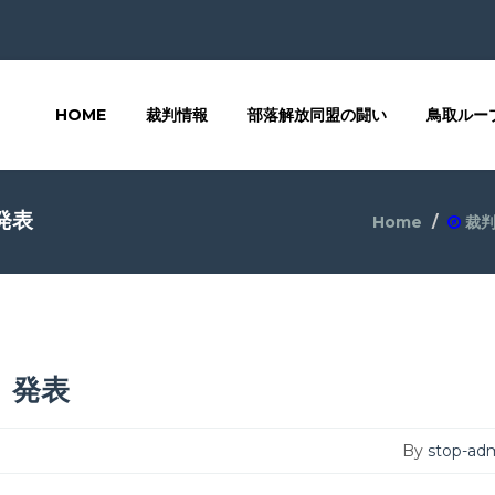
HOME
裁判情報
部落解放同盟の闘い
鳥取ルー
発表
Home
裁判
」発表
By
stop-ad