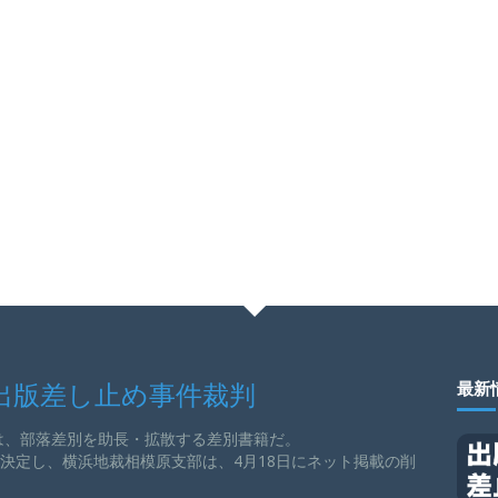
出版差し止め事件裁判
最新
は、部落差別を助長・拡散する差別書籍だ。
を決定し、横浜地裁相模原支部は、4月18日にネット掲載の削