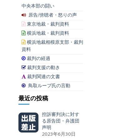
中央本部の闘い
原告/傍聴者・怒りの声
東京地裁・裁判資料
横浜地裁・裁判資料
横浜地裁相模原支部・裁判
資料
裁判の経過
裁判支援の動き
裁判関連の文書
鳥取ループ氏の言動
最近の投稿
控訴審判決に対す
る原告団・弁護団
声明
2023年6月30日