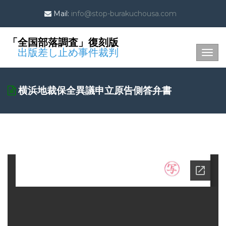
Mail:
info@stop-burakuchousa.com
「全国部落調査」復刻版
出版差し止め事件裁判
Togg
navig
横浜地裁保全異議申立原告側答弁書