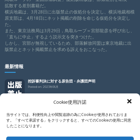
拡散する差別書籍だ。
横浜地裁は、3月28日に出版禁止の仮処分を決定し、横浜地裁相模
原支部は、4月18日にネット掲載の削除を命じる仮処分を決定し
た。
また、東京法務局は3月29日，鳥取ループ＝宮部龍彦を呼び出し、
「直ちに中止」するよう説示文を突きつけた。
しかし、宮部が無視しているため、部落解放同盟は東京地裁に出
版禁止とネット掲載禁止を求める訴えをおこなった。
最新情報
控訴審判決に対する原告団・弁護団声明
Posted on:
2023年06月
Cookie使用許諾
控訴審判決
Posted on:
2023年06月
当サイトでは、利便性向上や閲覧追跡の為にCookieが使用されておりま
す。「すべて承諾する」をクリックすると、すべてのCookieの使用に同意
したことになります。
控訴審判決
Posted on:
2023年06月