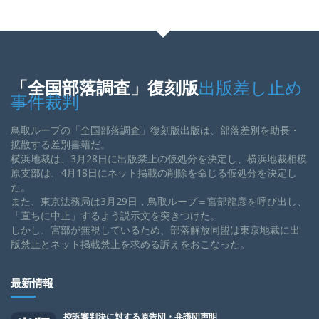
「全国部落調査」復刻版
出版差し止め
事件裁判
鳥取ループの「全国部落調査」復刻版出版は、部落差別を助長・
拡散する差別書籍だ。
横浜地裁は、3月28日に出版禁止の仮処分を決定し、横浜地裁相模
原支部は、4月18日にネット掲載の削除を命じる仮処分を決定し
た。
また、東京法務局は3月29日，鳥取ループ＝宮部龍彦を呼び出し、
「直ちに中止」するよう説示文を突きつけた。
しかし、宮部が無視しているため、部落解放同盟は東京地裁に出
版禁止とネット掲載禁止を求める訴えをおこなった。
最新情報
控訴審判決に対する原告団・弁護団声明