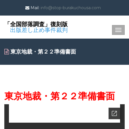
Mail:
info@stop-burakuchousa.com
「全国部落調査」復刻版
出版差し止め事件裁判
Togg
navig
東京地裁・第２２準備書面
東京地裁・第２２準備書面