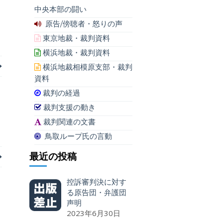
中央本部の闘い
原告/傍聴者・怒りの声
東京地裁・裁判資料
横浜地裁・裁判資料
横浜地裁相模原支部・裁判
資料
裁判の経過
裁判支援の動き
裁判関連の文書
鳥取ループ氏の言動
最近の投稿
控訴審判決に対す
る原告団・弁護団
声明
2023年6月30日