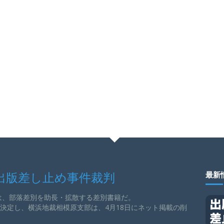
出版差し止め事件裁判
最新
は、部落差別を助長・拡散する差別書籍だ。
を決定し、横浜地裁相模原支部は、4月18日にネット掲載の削