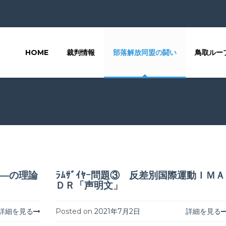
HOME
裁判情報
部落解放同盟の闘い
鳥取ルー
ヤ―の理論
ﾗﾑｻﾞｲﾔｰ問題③ 反差別国際運動ＩＭＡ
ＤＲ「声明文」
詳細を見る
Posted on
2021年7月2日
詳細を見る