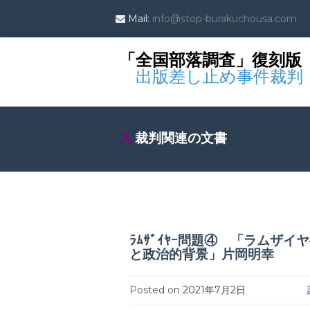
Mail:
info@stop-burakuchousa.com
「全国部落調査」復刻版
出版差し止め事件裁判
裁判関連の文書
ﾗﾑｻﾞｲﾔｰ問題④ 「ラムザイ
と政治的背景」片岡明幸
Posted on
2021年7月2日