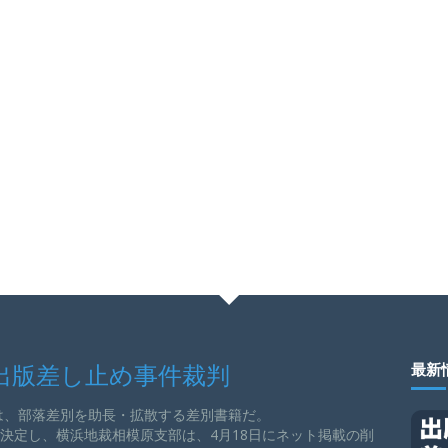
出版差し止め事件裁判
最新
は、部落差別を助長・拡散する差別書籍だ。
を決定し、横浜地裁相模原支部は、4月18日にネット掲載の削