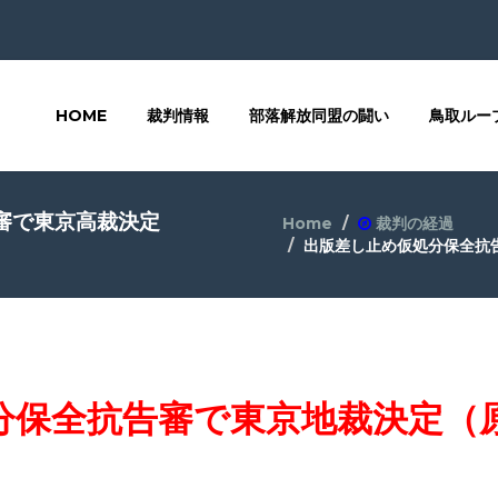
HOME
裁判情報
部落解放同盟の闘い
鳥取ルー
審で東京高裁決定
Home
裁判の経過
出版差し止め仮処分保全抗
分保全抗告審で東京地裁決定（