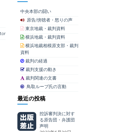
中央本部の闘い
原告/傍聴者・怒りの声
東京地裁・裁判資料
tor
横浜地裁・裁判資料
横浜地裁相模原支部・裁判
資料
裁判の経過
裁判支援の動き
裁判関連の文書
鳥取ループ氏の言動
最近の投稿
控訴審判決に対す
る原告団・弁護団
声明