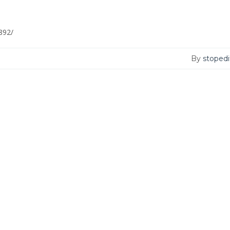
892/
By
stopedi