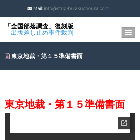
Mail:
info@stop-burakuchousa.com
「全国部落調査」復刻版
出版差し止め事件裁判
Togg
navig
東京地裁・第１５準備書面
東京地裁・第１５準備書面