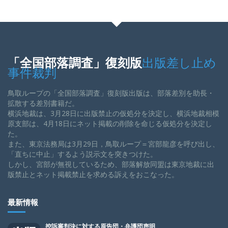
「全国部落調査」復刻版
出版差し止め
事件裁判
鳥取ループの「全国部落調査」復刻版出版は、部落差別を助長・
拡散する差別書籍だ。
横浜地裁は、3月28日に出版禁止の仮処分を決定し、横浜地裁相模
原支部は、4月18日にネット掲載の削除を命じる仮処分を決定し
た。
また、東京法務局は3月29日，鳥取ループ＝宮部龍彦を呼び出し、
「直ちに中止」するよう説示文を突きつけた。
しかし、宮部が無視しているため、部落解放同盟は東京地裁に出
版禁止とネット掲載禁止を求める訴えをおこなった。
最新情報
控訴審判決に対する原告団・弁護団声明