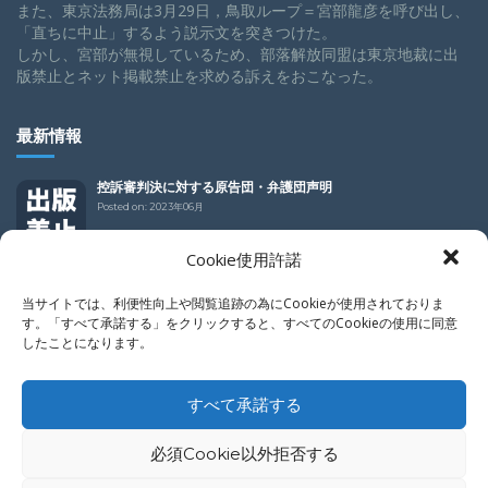
また、東京法務局は3月29日，鳥取ループ＝宮部龍彦を呼び出し、
「直ちに中止」するよう説示文を突きつけた。
しかし、宮部が無視しているため、部落解放同盟は東京地裁に出
版禁止とネット掲載禁止を求める訴えをおこなった。
最新情報
控訴審判決に対する原告団・弁護団声明
Posted on:
2023年06月
Cookie使用許諾
控訴審判決
Posted on:
2023年06月
当サイトでは、利便性向上や閲覧追跡の為にCookieが使用されておりま
す。「すべて承諾する」をクリックすると、すべてのCookieの使用に同意
したことになります。
控訴審判決
Posted on:
2023年06月
すべて承諾する
必須Cookie以外拒否する