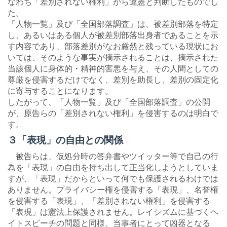
なわち「差別されない権利」から違憲と判断したものでし
た。
「人物一覧」及び「全国部落調査」は、被差別部落を特定
し、あるいはある個人が被差別部落出身者であることを示
す内容であり、部落差別がなお厳然と残っている現状にお
いては、そのような事実が摘示されることは、摘示された
当該個人に身体的・精神的害悪を与え、その人間としての
尊厳を侵害するだけでなく、差別を助長し、差別の固定化
に寄与することになります。
したがって、「人物一覧」及び「全国部落調査」の公開
が、原告らの「差別されない権利」を侵害するのは明白で
す。
３「表現」の自由との関係
被告らは、仮処分時の答弁書やツイッター等で自己の行
為を「表現」の自由を持ち出して正当化しようとしていま
すが、「表現」だからといって何でも保護されるわけでは
ありません。プライバシー権を侵害する「表現」、名誉権
を侵害する「表現」、「差別されない権利」を侵害する
「表現」は憲法上保護されません。レイシズムに基づくヘ
イトスピーチの問題と同様、当事者にとって凶器となる