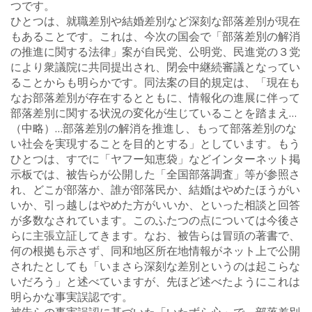
つです。
ひとつは、就職差別や結婚差別など深刻な部落差別が現在
もあることです。これは、今次の国会で「部落差別の解消
の推進に関する法律」案が自民党、公明党、民進党の３党
により衆議院に共同提出され、閉会中継続審議となってい
ることからも明らかです。同法案の目的規定は、「現在も
なお部落差別が存在するとともに、情報化の進展に伴って
部落差別に関する状況の変化が生じていることを踏まえ…
（中略）…部落差別の解消を推進し、もって部落差別のな
い社会を実現することを目的とする」としています。もう
ひとつは、すでに「ヤフー知恵袋」などインターネット掲
示板では、被告らが公開した「全国部落調査」等が参照さ
れ、どこが部落か、誰が部落民か、結婚はやめたほうがい
いか、引っ越しはやめた方がいいか、といった相談と回答
が多数なされています。このふたつの点については今後さ
らに主張立証してきます。なお、被告らは冒頭の著書で、
何の根拠も示さず、同和地区所在地情報がネット上で公開
されたとしても「いまさら深刻な差別というのは起こらな
いだろう」と述べていますが、先ほど述べたようにこれは
明らかな事実誤認です。