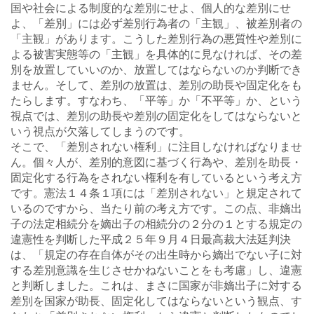
国や社会による制度的な差別にせよ、個人的な差別にせ
よ、「差別」には必ず差別行為者の「主観」、被差別者の
「主観」があります。こうした差別行為の悪質性や差別に
よる被害実態等の「主観」を具体的に見なければ、その差
別を放置していいのか、放置してはならないのか判断でき
ません。そして、差別の放置は、差別の助長や固定化をも
たらします。すなわち、「平等」か「不平等」か、という
視点では、差別の助長や差別の固定化をしてはならないと
いう視点が欠落してしまうのです。
そこで、「差別されない権利」に注目しなければなりませ
ん。個々人が、差別的意図に基づく行為や、差別を助長・
固定化する行為をされない権利を有しているという考え方
です。憲法１４条１項には「差別されない」と規定されて
いるのですから、当たり前の考え方です。この点、非嫡出
子の法定相続分を嫡出子の相続分の２分の１とする規定の
違憲性を判断した平成２５年９月４日最高裁大法廷判決
は、「規定の存在自体がその出生時から嫡出でない子に対
する差別意識を生じさせかねないことをも考慮」し、違憲
と判断しました。これは、まさに国家が非嫡出子に対する
差別を国家が助長、固定化してはならないという観点、す