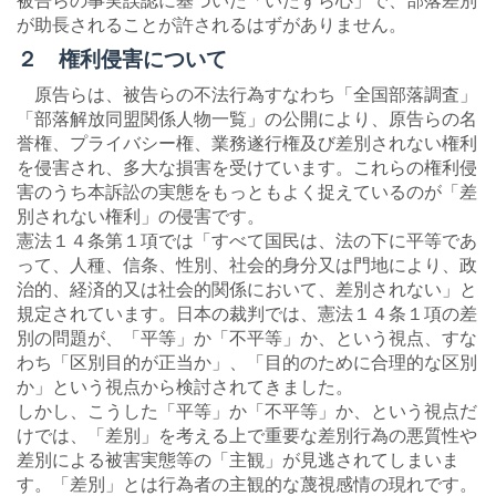
被告らの事実誤認に基づいた「いたずら心」で、部落差別
が助長されることが許されるはずがありません。
２ 権利侵害について
原告らは、被告らの不法行為すなわち「全国部落調査」
「部落解放同盟関係人物一覧」の公開により、原告らの名
誉権、プライバシー権、業務遂行権及び差別されない権利
を侵害され、多大な損害を受けています。これらの権利侵
害のうち本訴訟の実態をもっともよく捉えているのが「差
別されない権利」の侵害です。
憲法１４条第１項では「すべて国民は、法の下に平等であ
って、人種、信条、性別、社会的身分又は門地により、政
治的、経済的又は社会的関係において、差別されない」と
規定されています。日本の裁判では、憲法１４条１項の差
別の問題が、「平等」か「不平等」か、という視点、すな
わち「区別目的が正当か」、「目的のために合理的な区別
か」という視点から検討されてきました。
しかし、こうした「平等」か「不平等」か、という視点だ
けでは、「差別」を考える上で重要な差別行為の悪質性や
差別による被害実態等の「主観」が見逃されてしまいま
す。「差別」とは行為者の主観的な蔑視感情の現れです。