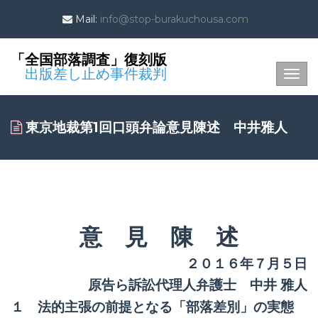
Mail:
info@stop-burakuchousa.com
「全国部落調査」復刻版
出版差し止め事件裁判
Togg
navig
東京地裁第1回口頭弁論意見陳述 中井雅人
意 見 陳 述
２０１６年７月５日
原告ら訴訟代理人弁護士 中井 雅人
１ 法的主張の前提となる「部落差別」の実態