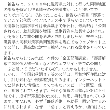
被告らは、２００８年に滋賀県に対して行った同和地区
の場所を特定し得る情報の公開請求が「ふと湧いてで
た“いたずら心”」であったことを、被告らの著書『部落っ
てどこ？部落民ってだれ？』の中で明らかにしています。
同情報公開請求事件は最高裁まで争われ、最高裁は「公開
されると、差別意識を増幅・差別行為を助長するおそれ」
があるとして非公開を適法と判断しましたが、被告らは、
滋賀県の同和対策事業関連資料を現在でもウェブサイト上
で公開し、最高裁に対する挑発ともとれる態度をとってい
ます。
被告らからしてみれば、本件の「全国部落調査」「部落解
放同盟関係人物一覧」などのウェブサイト等での公開も
「ふと湧いてでた“いたずら心”」なのかもしれません。
しかし、「全国部落調査」等の公開は、同和地区住民に対
し、計り知れない部落差別を生みます。インターネット上
で公開された情報は、とてつもないスピードで閲覧、保
存、拡散されていきます。完全な情報の回収は絶対に不可
能です。必ず部落差別のために、利用、再利用されていき
ます。すなわち、必ず「部落差別」を助長、固定化するの
に利用されます。なぜ、「必ず」と言えるか、理由はふた